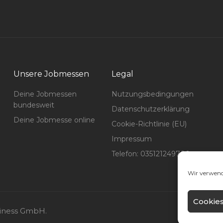
Unsere Jobmessen
Legal
Deine Jobmessen
Nutzungsbedingungen
bundesweit
Datenschutzerklärung
Deine Jobmesse online
Cookie-Richtlinie (EU)
Impressum
Telefon: 035121249700
Wir verwend
Cookies
siness GmbH.